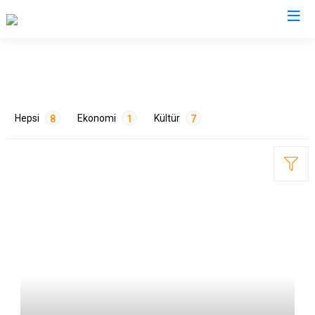
Mersin
Anamur
Silifke
Hepsi
Ekonomi
Kültür
8
1
7
Aydıncık
Tarsus
Bozyazı
Akdeniz
Çamlıyayla
Mezitli
Erdemli
Toroslar
ETİKETLER
Gülnar
Yenişehir
Mut
Sanat
2
Tarım
1
Tarih
2
Turizm
3