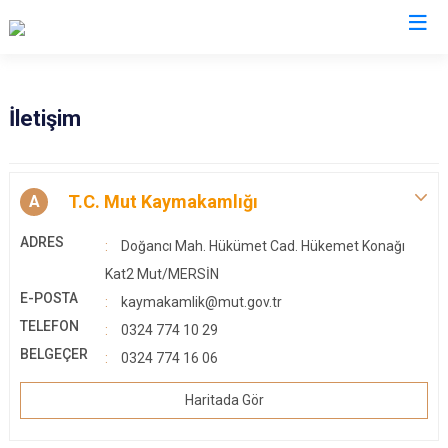
Mersin
İletişim
Anamur
Silifke
Aydıncık
Tarsus
T.C. Mut Kaymakamlığı
A
Bozyazı
Akdeniz
ADRES
Doğancı Mah. Hükümet Cad. Hükemet Konağı
Çamlıyayla
Mezitli
Kat2 Mut/MERSİN
Erdemli
Toroslar
E-POSTA
kaymakamlik@mut.gov.tr
Gülnar
Yenişehir
TELEFON
0324 774 10 29
Mut
BELGEÇER
0324 774 16 06
Haritada Gör