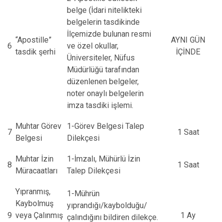
belge (İdari nitelikteki
belgelerin tasdikinde
İlçemizde bulunan resmi
“Apostille”
AYNI GÜN
6
ve özel okullar,
tasdik şerhi
İÇİNDE
Üniversiteler, Nüfus
Müdürlüğü tarafından
düzenlenen belgeler,
noter onaylı belgelerin
imza tasdiki işlemi.
Muhtar Görev
1-Görev Belgesi Talep
7
1 Saat
Belgesi
Dilekçesi
Muhtar İzin
1-İmzalı, Mühürlü İzin
8
1 Saat
Müracaatları
Talep Dilekçesi
Yıpranmış,
1-Mührün
Kaybolmuş
yıprandığı/kaybolduğu/
9
veya Çalınmış
1 Ay
çalındığını bildiren dilekçe.