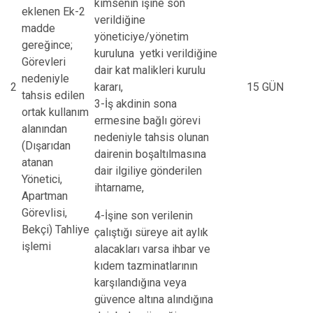
kimsenin işine son
eklenen Ek-2
verildiğine
madde
yöneticiye/yönetim
gereğince;
kuruluna yetki verildiğine
Görevleri
dair kat malikleri kurulu
nedeniyle
2
kararı,
15 GÜN
tahsis edilen
3-İş akdinin sona
ortak kullanım
ermesine bağlı görevi
alanından
nedeniyle tahsis olunan
(Dışarıdan
dairenin boşaltılmasına
atanan
dair ilgiliye gönderilen
Yönetici,
ihtarname,
Apartman
Görevlisi,
4-İşine son verilenin
Bekçi) Tahliye
çalıştığı süreye ait aylık
işlemi
alacakları varsa ihbar ve
kıdem tazminatlarının
karşılandığına veya
güvence altına alındığına