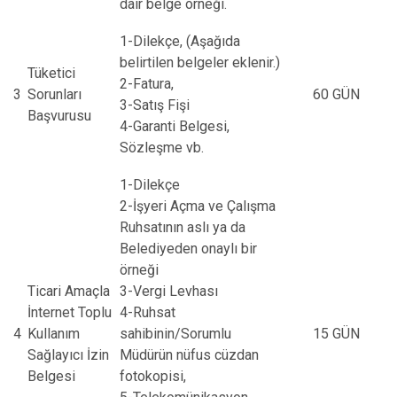
dair belge örneği.
1-Dilekçe, (Aşağıda
belirtilen belgeler eklenir.)
Tüketici
2-Fatura,
3
Sorunları
60 GÜN
3-Satış Fişi
Başvurusu
4-Garanti Belgesi,
Sözleşme vb.
1-Dilekçe
2-İşyeri Açma ve Çalışma
Ruhsatının aslı ya da
Belediyeden onaylı bir
örneği
Ticari Amaçla
3-Vergi Levhası
İnternet Toplu
4-Ruhsat
4
Kullanım
sahibinin/Sorumlu
15 GÜN
Sağlayıcı İzin
Müdürün nüfus cüzdan
Belgesi
fotokopisi,