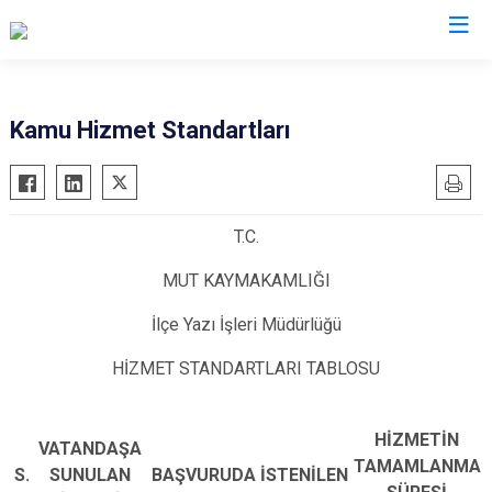
Mersin
Kamu Hizmet Standartları
Anamur
Silifke
Aydıncık
Tarsus
T.C.
Bozyazı
Akdeniz
Çamlıyayla
Mezitli
MUT KAYMAKAMLIĞI
Erdemli
Toroslar
İlçe Yazı İşleri Müdürlüğü
Gülnar
Yenişehir
HİZMET STANDARTLARI TABLOSU
Mut
HİZMETİN
VATANDAŞA
TAMAMLANMA
S.
SUNULAN
BAŞVURUDA İSTENİLEN