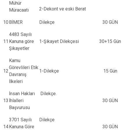
Mühür
2-Dekont ve eski Berat
Müracaatı
10
BİMER
Dilekçe
30 GÜN
4483 Sayılı
11
Kanuna göre
1-Şikayet Dilekçesi
30+15 Gün
Şikayetler
Kamu
Görevlileri Etik
12
1-Dilekçe
15 Gün
Davranış
İlkeleri
İnsan Hakları
Dilekçe.
13
İhlalleri
30 GÜN
Başvurusu
3701 Sayılı
Dilekçe
14
Kanuna Göre
30 GÜN