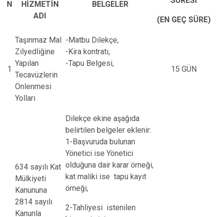
SÜRESİ
N
HİZMETİN
BELGELER
ADI
(EN GEÇ SÜRE)
Taşınmaz Mal
-Matbu Dilekçe,
Zilyedliğine
-Kira kontratı,
Yapılan
-Tapu Belgesi,
1
15 GÜN
Tecavüzlerin
Önlenmesi
Yolları
Dilekçe ekine aşağıda
belirtilen belgeler eklenir:
1-Başvuruda bulunan
Yönetici ise Yönetici
olduğuna dair karar örneği,
634 sayılı Kat
kat maliki ise tapu kayıt
Mülkiyeti
örneği,
Kanununa
2814 sayılı
2-Tahliyesi istenilen
Kanunla