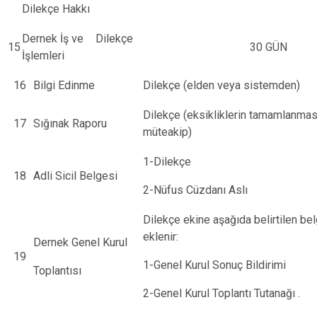
Dilekçe Hakkı
Dernek İş ve
Dilekçe
15
30 GÜN
İşlemleri
16
Bilgi Edinme
Dilekçe (elden veya sistemden)
Dilekçe (eksikliklerin tamamlanmas
17
Sığınak Raporu
müteakip)
1-Dilekçe
18
Adli Sicil Belgesi
2-Nüfus Cüzdanı Aslı
Dilekçe ekine aşağıda belirtilen bel
eklenir:
Dernek Genel Kurul
19
1-Genel Kurul Sonuç Bildirimi
Toplantısı
2-Genel Kurul Toplantı Tutanağı .