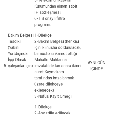
5-Telekomünikasyon
Kurumundan alınan sabit
IP sözleşmesi,
6-TİB onaylı filtre
programı.
Bakım Belgesi
1-Dilekçe
Tasdiki
2-Bakım Belgesi (her kişi
(Yakını
için iki nüsha doldurulacak,
Yurtdışında
bir nüshası ikamet ettiği
İşçi Olarak
Mahalle Muhtarına
AYNI GÜN
5
çalışanlar için)
imzalatıldıktan sonra ikinci
İÇİNDE
suret Kaymakam
tarafından imzalanmak
üzere dilekçeye
eklenecek)
3-Nüfus Kayıt Örneği
1-Dilekçe
2-Apostille edilecek