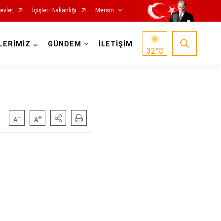
evlet
İçişleri Bakanlığı
Mersin
LERİMİZ
GÜNDEM
İLETİŞİM
32
°C
Silifke
Tarsus
Akdeniz
Mezitli