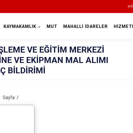
e-D
KAYMAKAMLIK
MUT
MAHALLİ İDARELER
HİZMET
Mersin
ŞLEME VE EĞİTİM MERKEZİ
İNE VE EKİPMAN MAL ALIMI
Ç BİLDİRİMİ
Anamur
Sayfa:
/
Aydıncık
Bozyazı
Çamlıyayla